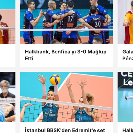
Halkbank, Benfica’yı 3-0 Mağlup
Gala
Etti
Pénz
İstanbul BBSK'den Edremit'e set
Hal