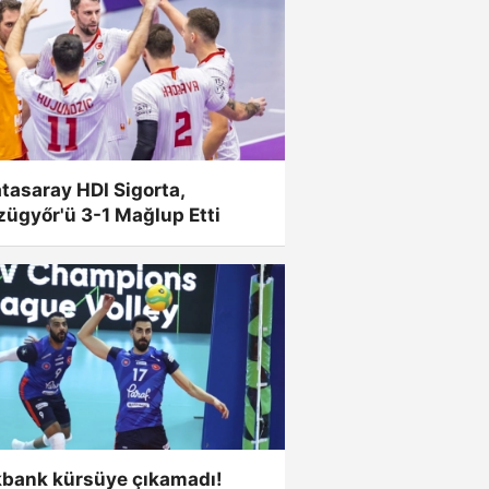
tasaray HDI Sigorta,
ügyőr'ü 3-1 Mağlup Etti
kbank kürsüye çıkamadı!