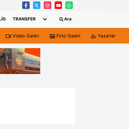
 LIG
TRANSFER
Ara
Video Galeri
Foto Galeri
Yazarlar