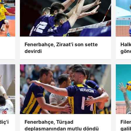
Fenerbahçe, Ziraat'i son sette
Halk
devirdi
gön
iç'i
Fenerbahçe, Türşad
File
deplasmanından mutlu döndü
gali