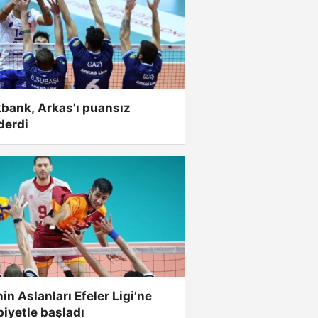
bank, Arkas'ı puansız
derdi
nin Aslanları Efeler Ligi’ne
biyetle başladı