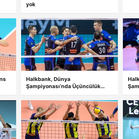
yok
ans
Halkbank, Dünya
Hal
Şampiyonası’nda Üçüncülük
Şamp
Maçı Oynayacak