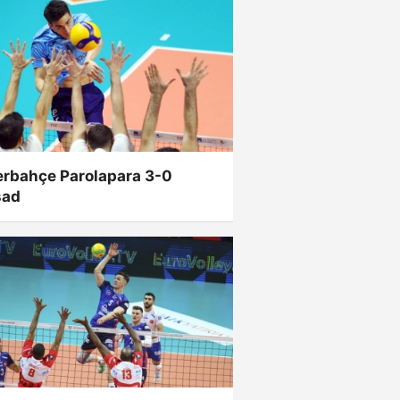
erbahçe Parolapara 3-0
şad