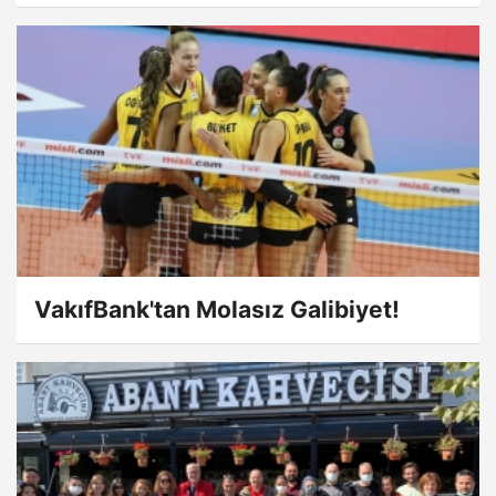
VakıfBank'tan Molasız Galibiyet!