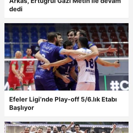
Arkas, Ertuğrul Gazi Metin ile devam
dedi
Efeler Ligi’nde Play-off 5/6.lık Etabı
Başlıyor