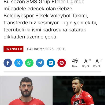
Bu sezon SMS Grup Efeler Ligi’nde
mücadele edecek olan Gebze
Belediyespor Erkek Voleybol Takımı,
transferde hız kesmiyor. Ligin yeni ekibi,
tecrübeli iki ismi kadrosuna katarak
dikkatleri üzerine çekti.
04 Haziran 2025 - 20:11
TRANSFER
A
A
Büyüt
Küçült
Dinle