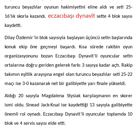
turuncu beyazlılar oyunun hakimiyetini eline aldı ve seti 25-
eczacıbaşı dynavit
16’lık skorla kazandı.
sette 4 blok sayısı
kaydetti.
Dilay Özdemir’in blok sayısıyla başlayan üçüncü setin başlarında
konuk ekip öne geçmeyi başardı. Kısa sürede rakibin oyun
organizasyonunu bozan Eczacıbaşı Dynavit’li oyuncular setin
ortalarına doğru geriden gelerek farkı 3 sayıya kadar açtı. Rakip
takımın eşitlik arayışına engel olan turuncu beyazlılar seti 25-22
maçı ise 3-0 kazanarak net bir galibiyetle yarı finale yükseldi.
Aldığı 20 sayıyla Magdalena Stysiak karşılaşmanın en skorer
ismi oldu. Sinead Jack-Kısal ise kaydettiği 13 sayıyla galibiyette
önemli rol oynadı. Eczacıbaşı Dynavit’li oyuncular toplamda 10
blok ve 4 servis sayısı elde etti.