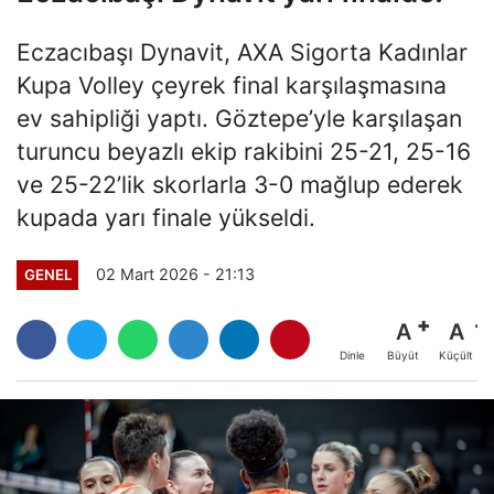
Eczacıbaşı Dynavit, AXA Sigorta Kadınlar
Kupa Volley çeyrek final karşılaşmasına
ev sahipliği yaptı. Göztepe’yle karşılaşan
turuncu beyazlı ekip rakibini 25-21, 25-16
ve 25-22’lik skorlarla 3-0 mağlup ederek
kupada yarı finale yükseldi.
02 Mart 2026 - 21:13
GENEL
A
A
Büyüt
Küçült
Dinle