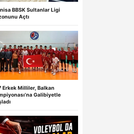
isa BBSK Sultanlar Ligi
zonunu Açtı
 Erkek Milliler, Balkan
mpiyonası'na Galibiyetle
şladı