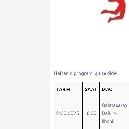
Haftanın programı şu şekilde:
TARİH
SAAT
MAÇ
Galatasaray
21.10.2025
18.30
Daikin-
İlbank