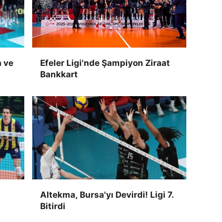
a ve
Efeler Ligi'nde Şampiyon Ziraat
Bankkart
Altekma, Bursa'yı Devirdi! Ligi 7.
Bitirdi