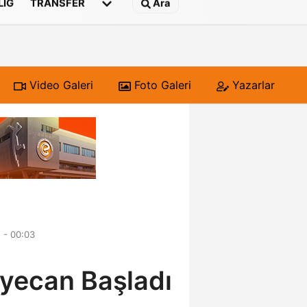
 LIG
TRANSFER
Ara
Video Galeri
Foto Galeri
Yazarlar
 - 00:03
eyecan Başladı