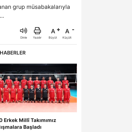
anan grup müsabakalarıyla
..
A
A
Büyüt
Küçült
Dinle
Yazdır
 HABERLER
 Erkek Millî Takımımız
lışmalara Başladı