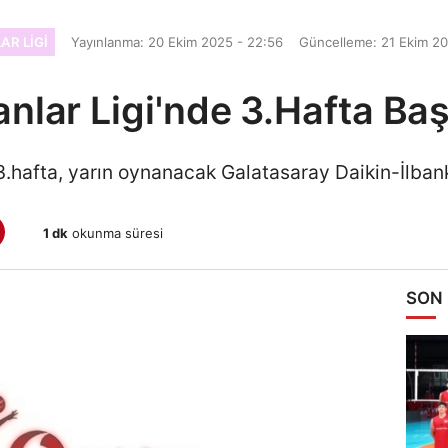
AR LIGI
Yayınlanma: 20 Ekim 2025 - 22:56
Güncelleme: 21 Ekim 20
anlar Ligi'nde 3.Hafta Baş
 3.hafta, yarın oynanacak Galatasaray Daikin-İlba
1 dk
okunma süresi
SON