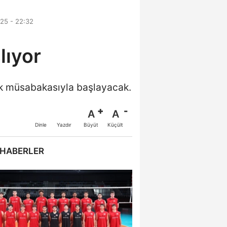
25 - 22:32
lıyor
nk müsabakasıyla başlayacak.
A
A
Büyüt
Küçült
Dinle
Yazdır
 HABERLER