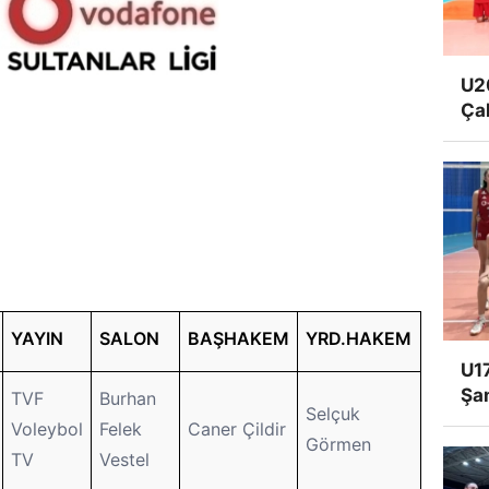
U20
Ça
YAYIN
SALON
BAŞHAKEM
YRD.HAKEM
U17
Şa
TVF
Burhan
Selçuk
Voleybol
Felek
Caner Çildir
Görmen
TV
Vestel