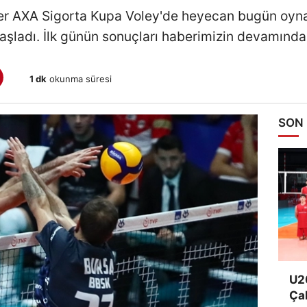
r AXA Sigorta Kupa Voley'de heyecan bugün oyn
aşladı. İlk günün sonuçları haberimizin devamında.
1 dk
okunma süresi
SON
U20
Ça