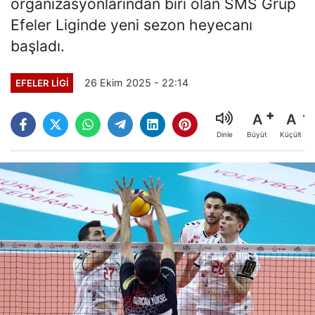
organizasyonlarından biri olan SMS Grup
Efeler Liginde yeni sezon heyecanı
başladı.
26 Ekim 2025 - 22:14
EFELER LIGI
A
A
Büyüt
Küçült
Dinle