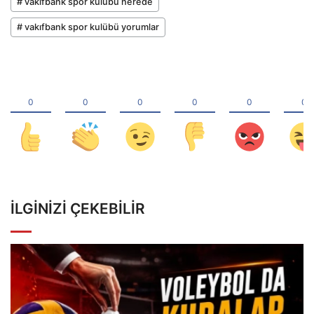
# vakıfbank spor kulübü nerede
# vakıfbank spor kulübü yorumlar
İLGINIZI ÇEKEBILIR