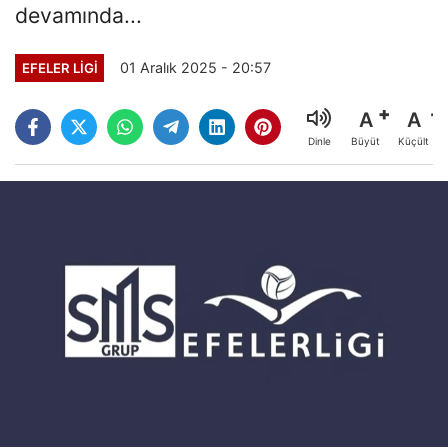
devamında...
01 Aralık 2025 - 20:57
EFELER LIGI
A
A
Büyüt
Küçült
Dinle