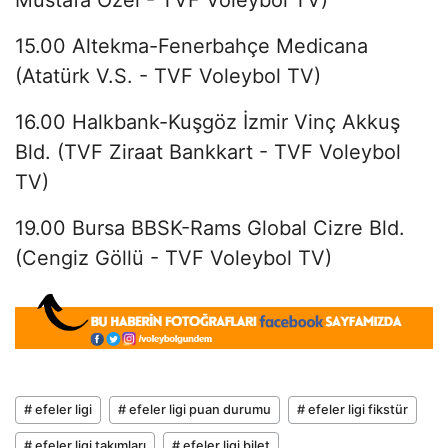
15.00 Altekma-Fenerbahçe Medicana
(Atatürk V.S. - TVF Voleybol TV)
16.00 Halkbank-Kuşgöz İzmir Vinç Akkuş
Bld. (TVF Ziraat Bankkart - TVF Voleybol
TV)
19.00 Bursa BBSK-Rams Global Cizre Bld.
(Cengiz Göllü - TVF Voleybol TV)
# efeler ligi
# efeler ligi puan durumu
# efeler ligi fikstür
# efeler ligi takımları
# efeler ligi bilet