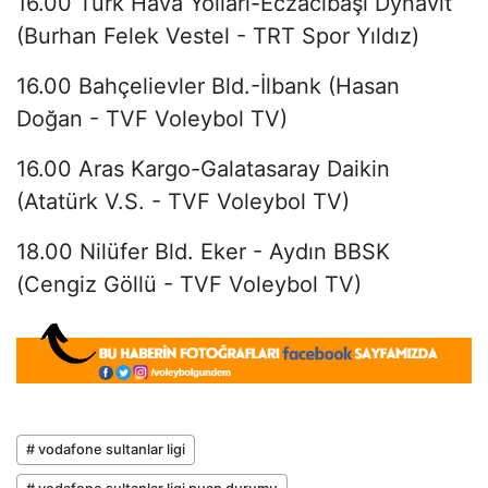
16.00 Türk Hava Yolları-Eczacıbaşı Dynavit
(Burhan Felek Vestel - TRT Spor Yıldız)
16.00 Bahçelievler Bld.-İlbank (Hasan
Doğan - TVF Voleybol TV)
16.00 Aras Kargo-Galatasaray Daikin
(Atatürk V.S. - TVF Voleybol TV)
18.00 Nilüfer Bld. Eker - Aydın BBSK
(Cengiz Göllü - TVF Voleybol TV)
# vodafone sultanlar ligi