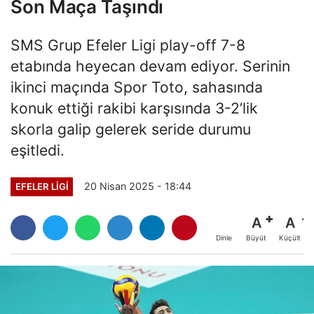
Son Maça Taşındı
SMS Grup Efeler Ligi play-off 7-8
etabında heyecan devam ediyor. Serinin
ikinci maçında Spor Toto, sahasında
konuk ettiği rakibi karşısında 3-2’lik
skorla galip gelerek seride durumu
eşitledi.
20 Nisan 2025 - 18:44
EFELER LIGI
A
A
Büyüt
Küçült
Dinle