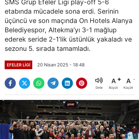
SMS Grup Efeler Ligi play-off 5-6
etabında mücadele sona erdi. Serinin
üçüncü ve son maçında On Hotels Alanya
Belediyespor, Altekma’yı 3-1 mağlup
ederek seride 2-1’lik üstünlük yakaladı ve
sezonu 5. sırada tamamladı.
20 Nisan 2025 - 18:48
EFELER LIGI
A
A
Büyüt
Küçült
Dinle