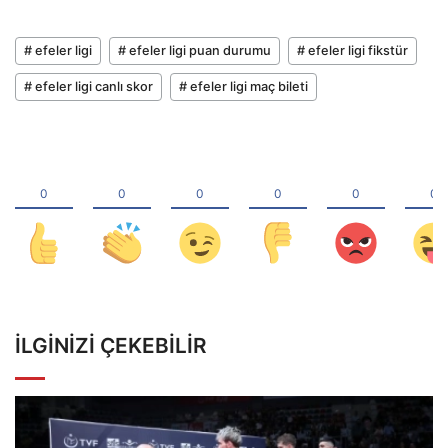
# efeler ligi
# efeler ligi puan durumu
# efeler ligi fikstür
# efeler ligi canlı skor
# efeler ligi maç bileti
İLGINIZI ÇEKEBILIR