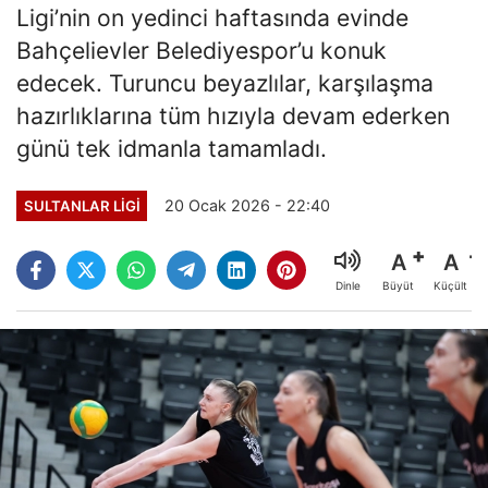
Ligi’nin on yedinci haftasında evinde
Bahçelievler Belediyespor’u konuk
edecek. Turuncu beyazlılar, karşılaşma
hazırlıklarına tüm hızıyla devam ederken
günü tek idmanla tamamladı.
20 Ocak 2026 - 22:40
SULTANLAR LIGI
A
A
Büyüt
Küçült
Dinle