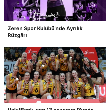
Zeren Spor Kulübü'nde Ayrılık
Rüzgârı
VakıfBank, son 13 sezonun 9'unda