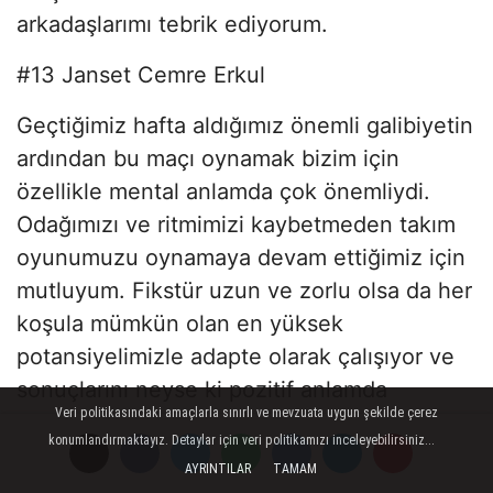
arkadaşlarımı tebrik ediyorum.
#13 Janset Cemre Erkul
Geçtiğimiz hafta aldığımız önemli galibiyetin
ardından bu maçı oynamak bizim için
özellikle mental anlamda çok önemliydi.
Odağımızı ve ritmimizi kaybetmeden takım
oyunumuzu oynamaya devam ettiğimiz için
mutluyum. Fikstür uzun ve zorlu olsa da her
koşula mümkün olan en yüksek
potansiyelimizle adapte olarak çalışıyor ve
sonuçlarını neyse ki pozitif anlamda
Veri politikasındaki amaçlarla sınırlı ve mevzuata uygun şekilde çerez
görüyoruz. Bizim için de önemli olan bu
konumlandırmaktayız. Detaylar için veri politikamızı inceleyebilirsiniz...
duruşu gösterip yolumuza en iyi şekilde, en
AYRINTILAR
TAMAM
iyi halimizle devam edebilmek. Maçta