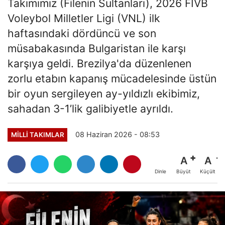
Takımımız (Filenin Sultanları), 2026 FIVB
Voleybol Milletler Ligi (VNL) ilk
haftasındaki dördüncü ve son
müsabakasında Bulgaristan ile karşı
karşıya geldi. Brezilya'da düzenlenen
zorlu etabın kapanış mücadelesinde üstün
bir oyun sergileyen ay-yıldızlı ekibimiz,
sahadan 3-1’lik galibiyetle ayrıldı.
08 Haziran 2026 - 08:53
MILLI TAKIMLAR
A
A
Büyüt
Küçült
Dinle