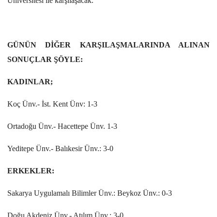
Üniversitesi ile karşılaşacak.
GÜNÜN DİĞER KARŞILAŞMALARINDA ALINAN
SONUÇLAR ŞÖYLE:
KADINLAR;
Koç Ünv.- İst. Kent Ünv: 1-3
Ortadoğu Ünv.- Hacettepe Ünv. 1-3
Yeditepe Ünv.- Balıkesir Ünv.: 3-0
ERKEKLER:
Sakarya Uygulamalı Bilimler Ünv.: Beykoz Ünv.: 0-3
Doğu Akdeniz Ünv.- Atılım Ünv.: 3-0