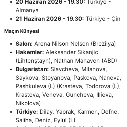
20 Haziran 2026 - 19.30:
Türkiye -
Almanya
21 Haziran 2026 - 19.30:
Türkiye - Çin
​Maçın Künyesi
Salon:
Arena Nilson Nelson (Brezilya)
Hakemler:
Aleksander Sikanjic
(Lihtenştayn), Nathan Mahaven (ABD)
Bulgaristan:
Slavcheva, Milanova,
Saykova, Stoyanova, Paskova, Naneva,
Pashkuleva (L) (Krasteva, Todorova (L),
Krasteva, Veneva, Guncheva, Illieva,
Nikolova)
Türkiye:
Dilay, Yaprak, Karmen, Defne,
Saliha, Deniz, Eylül (L)